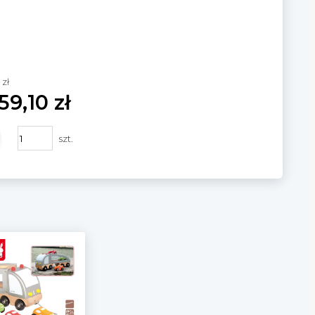
 zł
59,10 zł
szt.