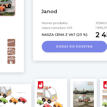
Janod
Numer produktu:
J05603
nasza cena bez VAT :
1 999,27
2 4
NASZA CENA Z VAT (23 %):
DODAJ DO KOSZYKA