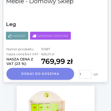
Meble - Domowy Sklep
Leg
NOWOŚĆ
DARMOWA DOSTAWA
Numer produktu:
10587
nasza cena bez VAT :
626,01 zł
NASZA CENA Z
769,99 zł
VAT (23 %):
DODAJ DO KOSZYKA
szt.