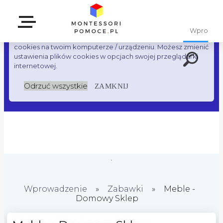
W celu ułatwienia użytkownikom korzystanie z naszego
serwisu wykorzystujemy pliki cookies. Poprzez korzystanie z
naszej witryny wyrażasz zgodę na przechowywanie plików
cookies na twoim komputerze / urządzeniu. Możesz zmienić
ustawienia plików cookies w opcjach swojej przeglądarki
internetowej.
Odrzuć wszystkie
ZAMKNIJ
Wprowadzenie
»
Zabawki
»
Meble -
Domowy Sklep