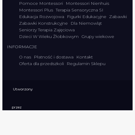
Pomoce Montessori
Montessori Nienhuis
Montessori Plus
Terapia Sensoryczna SI
Edukacja Rozwojowa
Figurki Edukacyjne
Zabawki
Zabawki Konstrukcyjne
Dla Niemowląt
Seniorzy Terapia Zajęciowa
Dzieci W Wieku Żłobkowym
Grupy wiekowe
INFORMACJE
O nas
Płatność i dostawa
Kontakt
Oferta dla przedszkoli
Regulamin Sklepu
Utworzony
przez
system
0