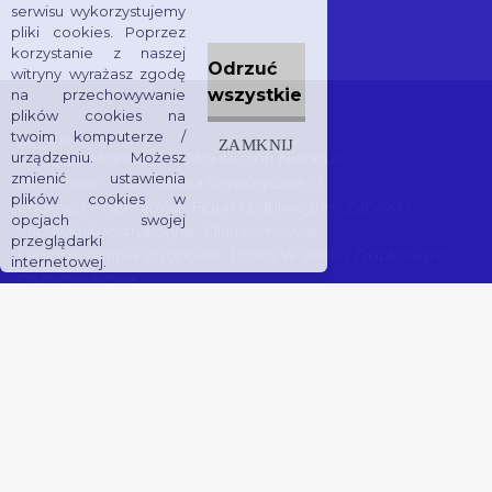
serwisu wykorzystujemy
pliki cookies. Poprzez
korzystanie z naszej
Odrzuć
witryny wyrażasz zgodę
wszystkie
na przechowywanie
plików cookies na
twoim komputerze /
SKLEP
ZAMKNIJ
Pomoce Montessori
Montessori Nienhuis
urządzeniu. Możesz
zmienić ustawienia
Montessori Plus
Terapia Sensoryczna SI
plików cookies w
Edukacja Rozwojowa
Figurki Edukacyjne
Zabawki
opcjach swojej
Zabawki Konstrukcyjne
Dla Niemowląt
przeglądarki
Seniorzy Terapia Zajęciowa
Dzieci W Wieku Żłobkowym
internetowej.
Grupy wiekowe
INFORMACJE
O nas
Płatność i dostawa
Kontakt
Oferta dla przedszkoli
Regulamin Sklepu
0
Do
Utworzony
koszyk
przez